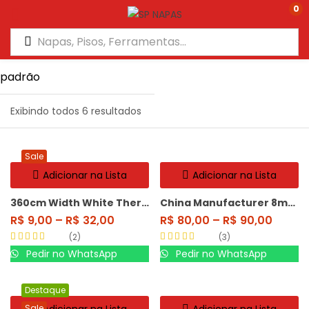
0
Exibindo todos 6 resultados
Sale
Adicionar na Lista
Adicionar na Lista
360cm Width White Thermofoil
China Manufacturer 8mm HDF
R$
9,00
–
R$
32,00
R$
80,00
–
R$
90,00
2
3
Avaliação
5.00
Avaliação
5.00
Pedir no WhatsApp
Pedir no WhatsApp
de 5
de 5
Destaque
Sale