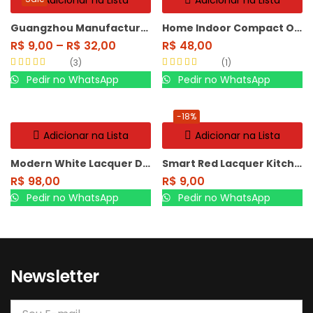
Adicionar na Lista
Adicionar na Lista
Guangzhou Manufacturer Oppein
Home Indoor Compact One Person Steam Shower
R$
9,00
–
R$
32,00
R$
48,00
3
1
Avaliação
5.00
Avaliação
Pedir no WhatsApp
Pedir no WhatsApp
de 5
4.00
de 5
-18%
Adicionar na Lista
Adicionar na Lista
Modern White Lacquer Double
Smart Red Lacquer Kitchen Cabinet
R$
98,00
R$
9,00
Pedir no WhatsApp
Pedir no WhatsApp
Newsletter