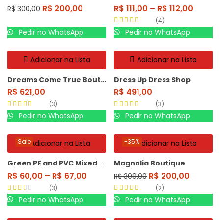
R$
200,00
R$
111,00
–
R$
112,00
R$
300,00
4
Avaliação
Pedir no WhatsApp
Pedir no WhatsApp
4.25
de 5
Adicionar na Lista
Adicionar na Lista
Dreams Come True Boutique
Dress Up Dress Shop
R$
621,00
R$
491,00
3
3
Avaliação
4.67
Avaliação
5.00
Pedir no WhatsApp
Pedir no WhatsApp
de 5
de 5
Sale
-35%
Adicionar na Lista
Adicionar na Lista
Green PE and PVC Mixed Hinged
Magnolia Boutique
R$
60,00
–
R$
67,00
R$
200,00
R$
309,00
3
2
Avaliação
Avaliação
4.50
Pedir no WhatsApp
Pedir no WhatsApp
2.33
de
de 5
5