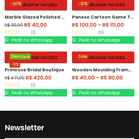
-60%
-10%
Adicionar na Lista
Adicionar na Lista
Marble Glazed Polished Porcelain
Panese Cartoon Game Tshirt
R$
40,00
R$
100,00
–
R$
111,00
R$
99,00
1
3
Avaliação
5.00
Avaliação
5.00
Pedir no WhatsApp
Pedir no WhatsApp
de 5
de 5
Destaque
Sale
Adicionar na Lista
Adicionar na Lista
-11%
Primrose Bridal Boutique
Wooden Moulding Framed Mirror
R$
420,00
R$
40,00
–
R$
80,00
R$
471,00
1
Avaliação
5.00
Pedir no WhatsApp
Pedir no WhatsApp
de 5
Newsletter