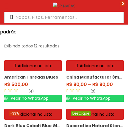
0
Exibindo todos 12 resultados
Adicionar na Lista
Adicionar na Lista
American Threads Blues
China Manufacturer 8mm HDF
R$
500,00
R$
80,00
–
R$
90,00
4
3
Avaliação
Avaliação
5.00
Pedir no WhatsApp
Pedir no WhatsApp
4.00
de 5
de 5
-33%
Destaque
Adicionar na Lista
Adicionar na Lista
Dark Blue Cobalt Blue Glass Rocks
Decorative Natural Stone Mantel Marble