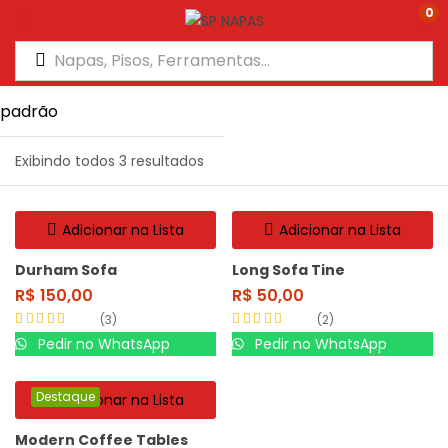
0
Exibindo todos 3 resultados
Adicionar na Lista
Adicionar na Lista
Durham Sofa
Long Sofa Tine
R$
150,00
R$
50,00
3
2
Avaliação
4.67
Avaliação
4.50
Pedir no WhatsApp
Pedir no WhatsApp
de 5
de 5
Destaque
Adicionar na Lista
Modern Coffee Tables