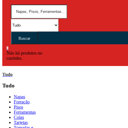
Buscar
0
Não há produtos no
carrinho.
Tudo
Tudo
Napas
Forração
Pisos
Ferramentas
Colas
Tarjetas
Tomadas e