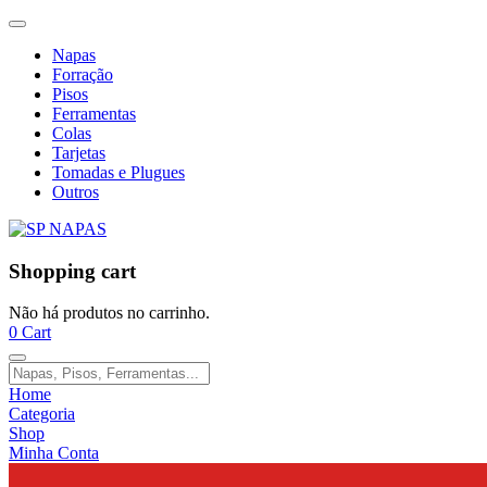
Napas
Forração
Pisos
Ferramentas
Colas
Tarjetas
Tomadas e Plugues
Outros
Shopping cart
Não há produtos no carrinho.
0
Cart
Home
Categoria
Shop
Minha Conta