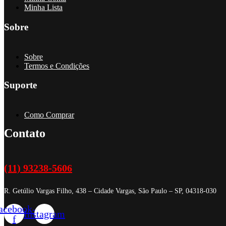
Minha Lista
Sobre
Sobre
Termos e Condições
Suporte
Como Comprar
Contato
(11) 93238-5606
R. Getúlio Vargas Filho, 438 – Cidade Vargas, São Paulo – SP, 04318-030
acebook-
Instagram
f