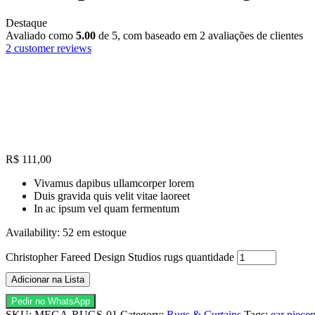
Destaque
Avaliado como
5.00
de 5, com baseado em
2
avaliações de clientes
2
customer reviews
R$
111,00
Vivamus dapibus ullamcorper lorem
Duis gravida quis velit vitae laoreet
In ac ipsum vel quam fermentum
Availability:
52 em estoque
Christopher Fareed Design Studios rugs quantidade
Adicionar na Lista
Pedir no WhatsApp
SKU:
MEGA-RUGS-01
Category:
Rugs & Curtains
Tags:
ear piece
r