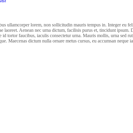
us ullamcorper lorem, non sollicitudin mauris tempus in. Integer eu fel
tae laoreet. Aenean nec urna dictum, facilisis purus et, tincidunt ipsum.
e id tortor faucibus, iaculis consectetur urna. Mauris mollis, urna sed 
stique. Maecenas dictum nulla ornare metus cursus, eu accumsan neque ia